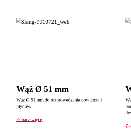
Wąż Ø 51 mm
W
Wąż Ø 51 mm do rozprowadzania powietrza i
Wą
płynów.
ba
dy
Zobacz więcej
Zo