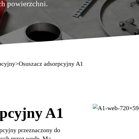
ch powierzchni.
pcyjny
>
Osuszacz adsorpcyjny A1
rpcyjny A1
rpcyjny przeznaczony do
nych przez wodę. Ma