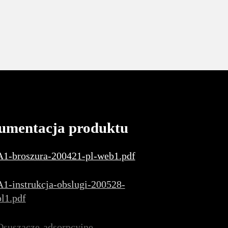
umentacja produktu
A1-broszura-200421-pl-web1.pdf
A1-instrukcja-obslugi-200528-
pl1.pdf
Osuszacze-adsorpcyjne-