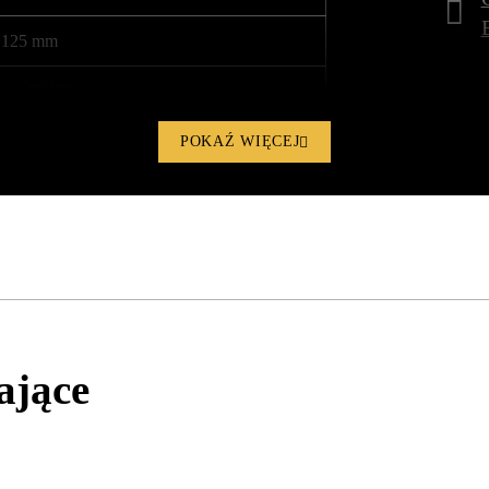
125 mm
ca. 48/42*
230 VAC/50 Hz
POKAŹ WIĘCEJ
600 W
8,5 kg
310 x 253 x 287 mm
1003969
ające