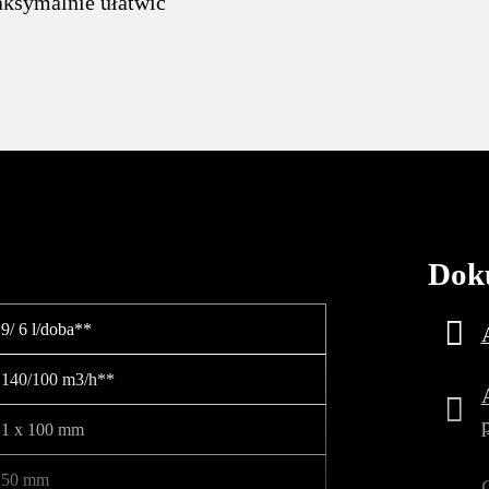
aksymalnie ułatwić
Dok
9/ 6 l/doba**
140/100 m3/h**
1 x 100 mm
50 mm