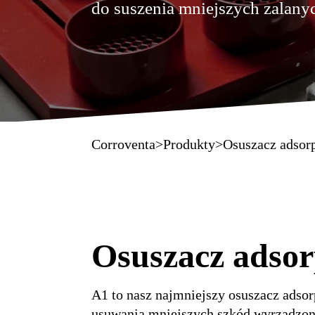
do suszenia mniejszych zalany
Corroventa
>
Produkty
>
Osuszacz adsor
Osuszacz adso
A1 to nasz najmniejszy osuszacz adso
usuwania mniejszych szkód wyrządzo