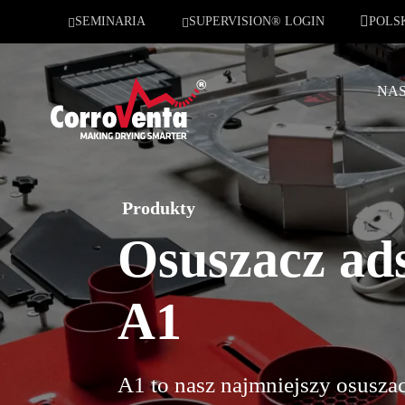
SEMINARIA
SUPERVISION® LOGIN
POLS
NAS
Produkty
Osuszacz ad
A1
A1 to nasz najmniejszy osusza