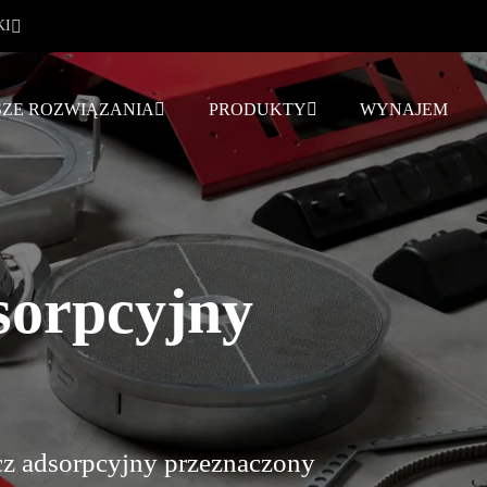
KI
ZE ROZWIĄZANIA
PRODUKTY
WYNAJEM
sorpcyjny
cz adsorpcyjny przeznaczony