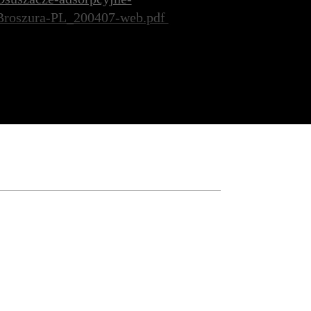
Broszura-PL_200407-web.pdf