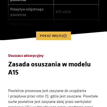
Przepływ wilgotnego
475 m3/h
powietrza
Moc grzewcza
9,3 kW
Moc znamionowa
10 kW
POKAŹ WIĘCEJ
Dysza powietrza
250mm
procesowego
Osuszacz adsorpcyjny
Dysza suchego powietrza
250 mm
Zasada osuszania w modelu
Dysza wilgotnego
A15
160 mm
powietrza
Dysza powietrza
160 mm
regenerującego
Powietrze procesowe jest zasysane do urządzenia
i przepływa przez rotor (1), gdzie jest osuszane. Powstałe
Bezpiecznik 3N~400V/
16 (A)
suche powietrze jest zasysane dalej przez wentylator
50 Hz (A)
procesowy (2) i wydmuchiwane przez urządzenie przez