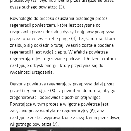
dyszę suchego powietrza (3).
Masa
162 kg
Równolegle do procesu osuszania przebiega proces
Wymiary (dł. x szer. x
1000 x 670 x 988 mm
regeneracji powietrzem, które jest zasysane do
wys.), bez dyszy
urządzenia przez oddzielną dyszę i najpierw przepływa
Numer artykułu
1004690
przez rotor w tzw. strefie purge (4). Część rotora, która
znajduje się dokładnie tutaj, właśnie została poddana
Dokumentacja produktu
regeneracji i jest wciąż ciepła. W efekcie powietrze
regenerujące jest ogrzewane podczas chłodzenia rotora –
A15+C15 Broschyr_PL_2405_150dpi_OK
następuje odzysk energii, który przyczynia się do
wydajności urządzenia.
A15_Instrukcja-Obslugi_231011_PL.pdf
Ogrzane powietrze regenerujące przepływa dalej przez
grzałki regenerujące (5) i z powrotem do rotora, aby go
zregenerować i odprowadzić pochłoniętą wilgoć.
Powstające w tym procesie wilgotne powietrze jest
zasysane przez wentylator regeneracyjny (6), aby
następnie zostać wyprowadzone z urządzenia przez dyszę
wilgotnego powietrza (7).