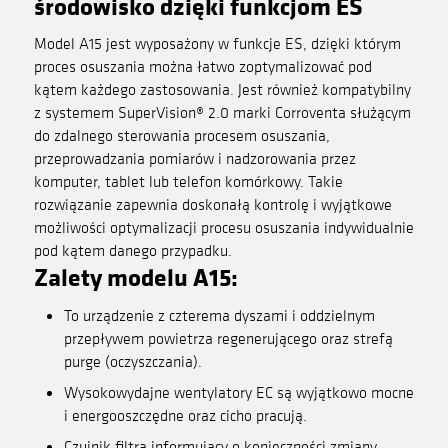
środowisko dzięki funkcjom ES
Model A15 jest wyposażony w funkcje ES, dzięki którym
proces osuszania można łatwo zoptymalizować pod
kątem każdego zastosowania. Jest również kompatybilny
z systemem SuperVision® 2.0 marki Corroventa służącym
do zdalnego sterowania procesem osuszania,
przeprowadzania pomiarów i nadzorowania przez
komputer, tablet lub telefon komórkowy. Takie
rozwiązanie zapewnia doskonałą kontrolę i wyjątkowe
możliwości optymalizacji procesu osuszania indywidualnie
pod kątem danego przypadku.
Zalety modelu A15:
To urządzenie z czterema dyszami i oddzielnym
przepływem powietrza regenerującego oraz strefą
purge (oczyszczania).
Wysokowydajne wentylatory EC są wyjątkowo mocne
i energooszczędne oraz cicho pracują.
Czujnik filtra informujący o konieczności zmiany